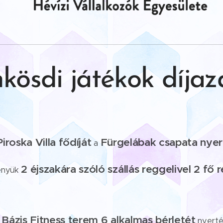
kösdi játékok díjaz
Piroska Villa fődíját
Fürgelábak csapata nyer
a
2 éjszakára szóló szállás reggelivel 2 fő 
ényük
Bázis Fitness terem 6 alkalmas bérletét
a
nyerté