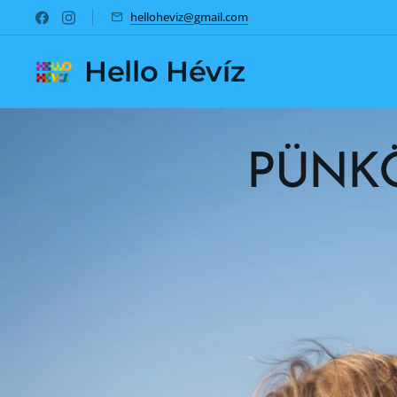
helloheviz@gmail.com
Hello Hévíz
PÜNKÖ