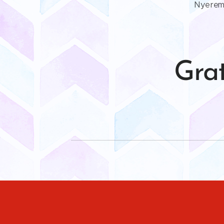
Nyere
Grat