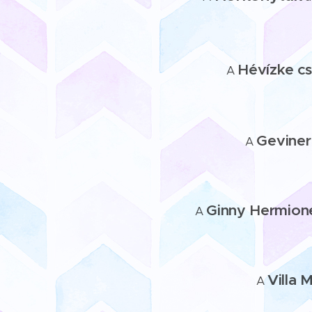
Hévízke
c
A
Gevine
A
Ginny Hermion
A
Villa 
A