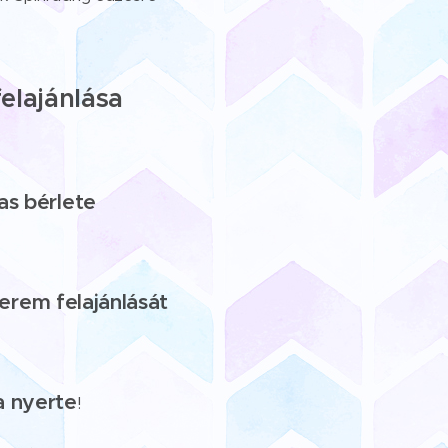
felajánlása
as bérlete
erem felajánlását
 nyerte
!