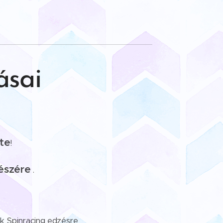
ásai
te
!
részére
.
k Spinracing edzésre