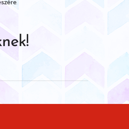
részére
.
knek!