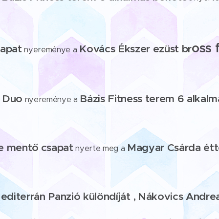
oss 
sapat
Kovács Ékszer ezüst br
nyereménye a
r Duo
Bázis Fitness terem 6 alkalm
nyereménye a
e
mentő
csapat
Magyar Csárda étt
nyerte meg a
Mediterrán Panzió különdíját ,
Nákovics Andrea