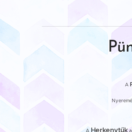
Pün
A
Nyerem
Herkenytűk
A